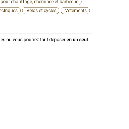
 pour chauffage, cheminée et barbecue
lectriques
Vélos et cycles
Vêtements
ries où vous pourrez tout déposer
en un seul