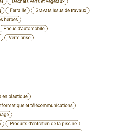
é)
Déchets verts et végétaux
g
Ferraille
Gravats issus de travaux
s herbes
Pneus d'automobile
Verre brisé
s en plastique
Informatique et télécommunications
inage
n
Produits d'entretien de la piscine