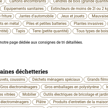
ue
Cartons encombrants
Cendres de bois (grande quantit
Équipements sanitaires
Extincteurs de moins de 2l ou 2 k
 friture
Jantes d'automobile
Jeux et jouets
Mauvaise
ets en métal
Piles et petites batteries
Plantes invasives
ntité)
Tapis
Terre (petite quantité)
Tous types de bois
otre page dédiée aux consignes de tri détaillées.
aines déchetteries
uvets, coussins
Déchets ménagers spéciaux
Grands film
Gros électroménagers
Gros emballages en polystyrène
s vitrées
Mobilier
Outils électriques de bricolage et jard
s électroménagers
Plâtre
Produits d'entretien de la maiso