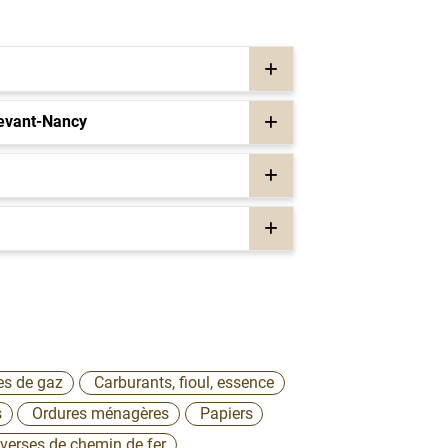
devant-Nancy
es de gaz
Carburants, fioul, essence
s
Ordures ménagères
Papiers
verses de chemin de fer