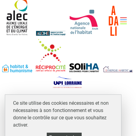
Espace professionnels et assimilés
Ce site utilise des cookies nécessaires et non
Mentions légales
nécessaires à son fonctionnement et vous
Plan du site
donne le contrôle sur ce que vous souhaitez
activer.
Accessibilité : non conforme
Politique de gestion des cookies et traceurs