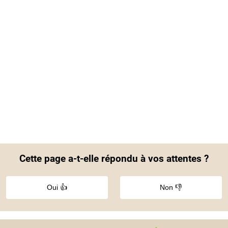
Cette page a-t-elle répondu à vos attentes ?
Oui 👍
Non 👎