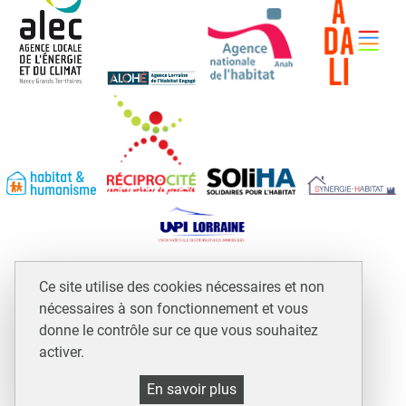
Espace professionnels et assimilés
Ce site utilise des cookies nécessaires et non
Mentions légales
nécessaires à son fonctionnement et vous
Plan du site
donne le contrôle sur ce que vous souhaitez
activer.
Accessibilité : non conforme
Politique de gestion des cookies et traceurs
En savoir plus
Gestion cookies et services