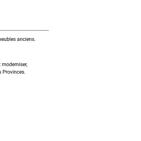
meubles anciens.
 moderniser,
s Provinces.