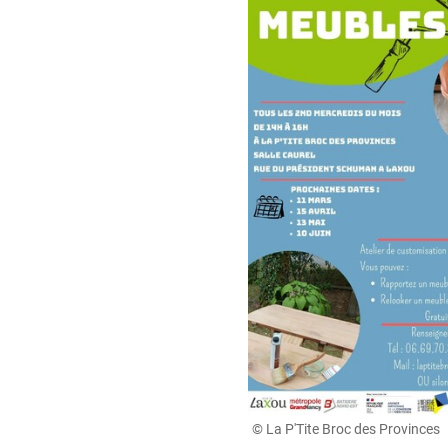
© La P'Tite Broc des Provinces