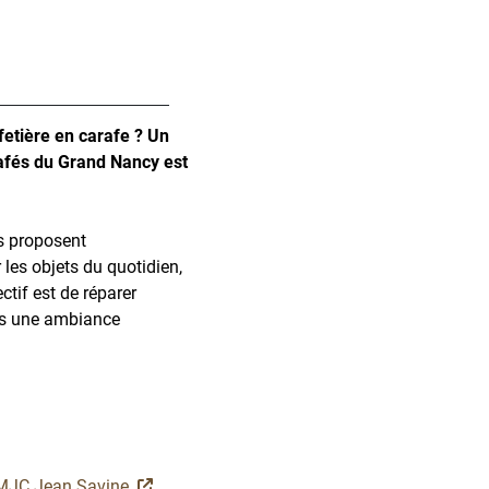
fetière en carafe ? Un
Cafés du Grand Nancy est
es proposent
 les objets du quotidien,
ectif est de réparer
ns une ambiance
a MJC Jean Savine