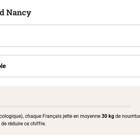
nd Nancy
ble
Écologique), chaque Français jette en moyenne
30 kg
de nourritu
 de réduire ce chiffre.