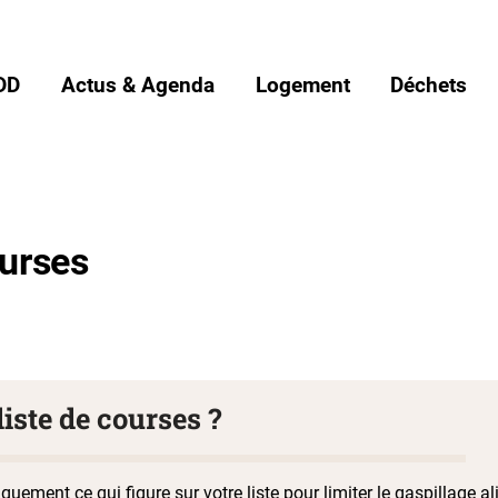
DD
Actus & Agenda
Logement
Déchets
ourses
iste de courses ?
uement ce qui figure sur votre liste pour limiter le gaspillage al