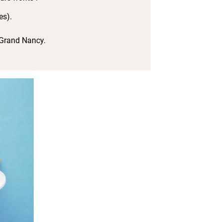
es).
 Grand Nancy.