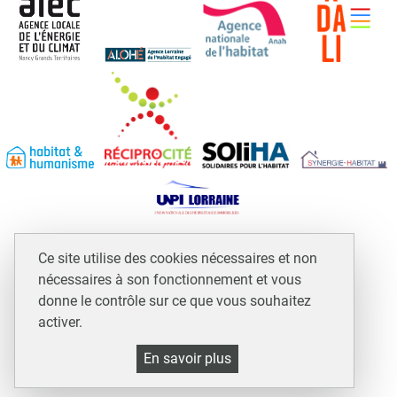
Espace professionnels et assimilés
Ce site utilise des cookies nécessaires et non
Mentions légales
nécessaires à son fonctionnement et vous
Plan du site
donne le contrôle sur ce que vous souhaitez
activer.
Accessibilité : non conforme
Politique de gestion des cookies et traceurs
En savoir plus
Gestion cookies et services