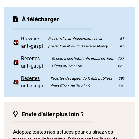
À télécharger
Brownie
Recette des ambassadeurs de la
57
anti-gaspi
prévention et du tri du Grand Nancy
Ko
Recettes
Recettes des habitants publiées dans
722
anti-gaspi
l'Écho du Tri n° 56
Ko
Recettes
Recettes de l'agent du K'GiBi publiées
591
anti-gaspi
dans l'Écho du Tri n° 66
Ko
Envie d'aller plus loin ?
Adoptez toutes nos astuces pour cuisinez vos